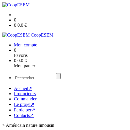
0
0
0.0
€
CoopESEM
Mon compte
0
Favoris
0
0.0
€
Mon panier
Accueil↗
Producteurs
Commander
Le projet↗
Participer↗
Contacts↗
>
Américain nature limousin