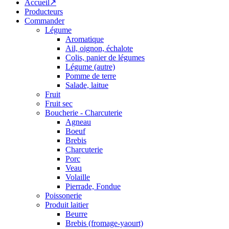
Accueil↗
Producteurs
Commander
Légume
Aromatique
Ail, oignon, échalote
Colis, panier de légumes
Légume (autre)
Pomme de terre
Salade, laitue
Fruit
Fruit sec
Boucherie - Charcuterie
Agneau
Boeuf
Brebis
Charcuterie
Porc
Veau
Volaille
Pierrade, Fondue
Poissonerie
Produit laitier
Beurre
Brebis (fromage-yaourt)