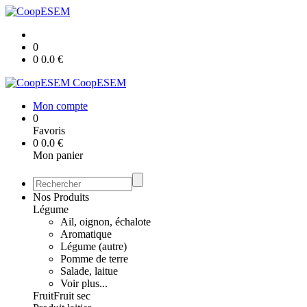
0
0
0.0
€
CoopESEM
Mon compte
0
Favoris
0
0.0
€
Mon panier
Nos Produits
Légume
Ail, oignon, échalote
Aromatique
Légume (autre)
Pomme de terre
Salade, laitue
Voir plus...
Fruit
Fruit sec