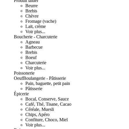
Produit laitier
Beurre
Brebis
Chèvre
Fromage (vache)
Lait, crème
Voir plus...
Boucherie - Charcuterie
Agneau
Barbecue
Brebis
Boeuf
Charcuterie
Voir plus...
Poissonerie
Oeuf
Boulangerie - Pâtisserie
Pain, baguette, petit pain
Pâtisserie
Épicerie
Bocal, Conserve, Sauce
Café, Thé, Tisane, Cacao
Céréale, Muesli
Chips, Apéro
Confiture, Choco, Miel
Voir plus...