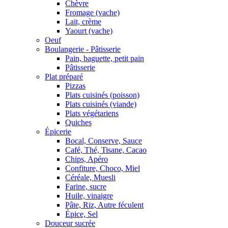
Chèvre
Fromage (vache)
Lait, crème
Yaourt (vache)
Oeuf
Boulangerie - Pâtisserie
Pain, baguette, petit pain
Pâtisserie
Plat préparé
Pizzas
Plats cuisinés (poisson)
Plats cuisinés (viande)
Plats végétariens
Quiches
Épicerie
Bocal, Conserve, Sauce
Café, Thé, Tisane, Cacao
Chips, Apéro
Confiture, Choco, Miel
Céréale, Muesli
Farine, sucre
Huile, vinaigre
Pâte, Riz, Autre féculent
Épice, Sel
Douceur sucrée