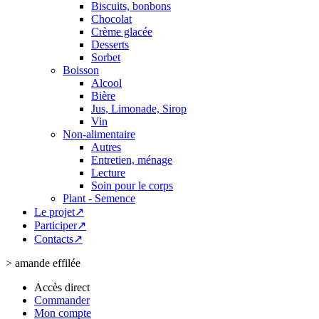
Biscuits, bonbons
Chocolat
Crème glacée
Desserts
Sorbet
Boisson
Alcool
Bière
Jus, Limonade, Sirop
Vin
Non-alimentaire
Autres
Entretien, ménage
Lecture
Soin pour le corps
Plant - Semence
Le projet↗
Participer↗
Contacts↗
>
amande effilée
Accès direct
Commander
Mon compte