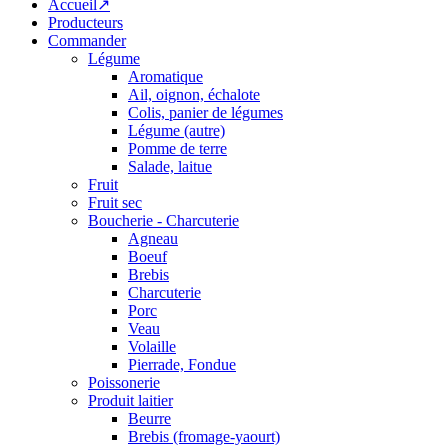
Accueil↗
Producteurs
Commander
Légume
Aromatique
Ail, oignon, échalote
Colis, panier de légumes
Légume (autre)
Pomme de terre
Salade, laitue
Fruit
Fruit sec
Boucherie - Charcuterie
Agneau
Boeuf
Brebis
Charcuterie
Porc
Veau
Volaille
Pierrade, Fondue
Poissonerie
Produit laitier
Beurre
Brebis (fromage-yaourt)