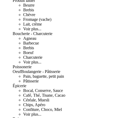
Produit laitier
Beurre
Brebis
Chèvre
Fromage (vache)
Lait, crème
Voir plus...
Boucherie - Charcuterie
Agneau
Barbecue
Brebis
Boeuf
Charcuterie
Voir plus...
Poissonerie
Oeuf
Boulangerie - Pâtisserie
Pain, baguette, petit pain
Pâtisserie
Épicerie
Bocal, Conserve, Sauce
Café, Thé, Tisane, Cacao
Céréale, Muesli
Chips, Apéro
Confiture, Choco, Miel
Voir plus...