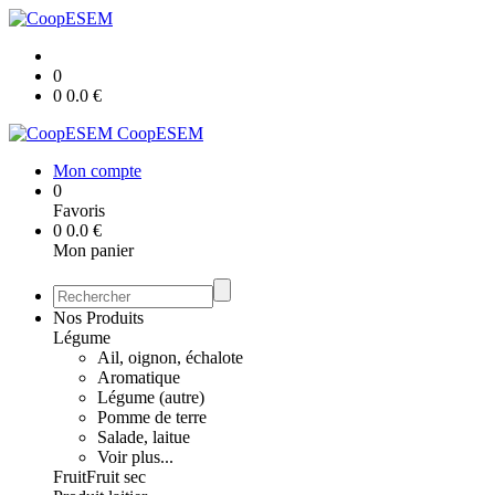
0
0
0.0
€
CoopESEM
Mon compte
0
Favoris
0
0.0
€
Mon panier
Nos Produits
Légume
Ail, oignon, échalote
Aromatique
Légume (autre)
Pomme de terre
Salade, laitue
Voir plus...
Fruit
Fruit sec