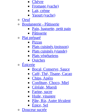
Chèvre
Fromage (vache)
Lait, crème
Yaourt (vache)
Oeuf
Boulangerie - Pâtisserie
Pain, baguette, petit pain
Pâtisserie
Plat préparé
Pizzas
Plats cuisinés (poisson)
Plats cuisinés (viande)
Plats végétariens
Quiches
Épicerie
Bocal, Conserve, Sauce
Café, Thé, Tisane, Cacao
Chips, Apéro
Confiture, Choco, Miel
Céréale, Muesli
Farine, sucre
Huile, vinaigre
Pâte, Riz, Autre féculent
Épice, Sel
Douceur sucrée