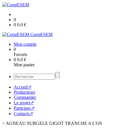
0
0
0.0
€
CoopESEM
Mon compte
0
Favoris
0
0.0
€
Mon panier
Accueil↗
Producteurs
Commander
Le projet↗
Participer↗
Contacts↗
>
AGNEAU SURGELE GIGOT TRANCHE A L'OS