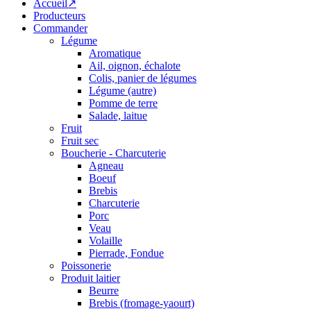
Accueil↗
Producteurs
Commander
Légume
Aromatique
Ail, oignon, échalote
Colis, panier de légumes
Légume (autre)
Pomme de terre
Salade, laitue
Fruit
Fruit sec
Boucherie - Charcuterie
Agneau
Boeuf
Brebis
Charcuterie
Porc
Veau
Volaille
Pierrade, Fondue
Poissonerie
Produit laitier
Beurre
Brebis (fromage-yaourt)