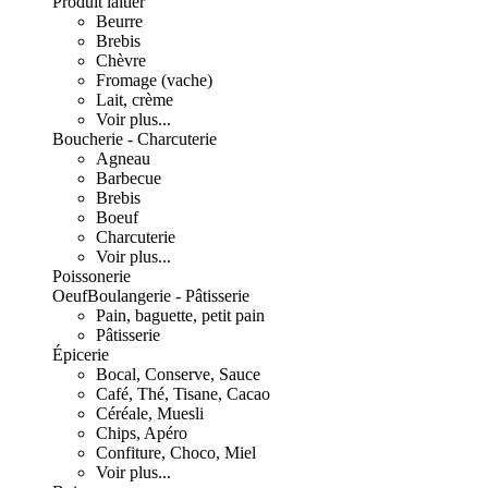
Produit laitier
Beurre
Brebis
Chèvre
Fromage (vache)
Lait, crème
Voir plus...
Boucherie - Charcuterie
Agneau
Barbecue
Brebis
Boeuf
Charcuterie
Voir plus...
Poissonerie
Oeuf
Boulangerie - Pâtisserie
Pain, baguette, petit pain
Pâtisserie
Épicerie
Bocal, Conserve, Sauce
Café, Thé, Tisane, Cacao
Céréale, Muesli
Chips, Apéro
Confiture, Choco, Miel
Voir plus...