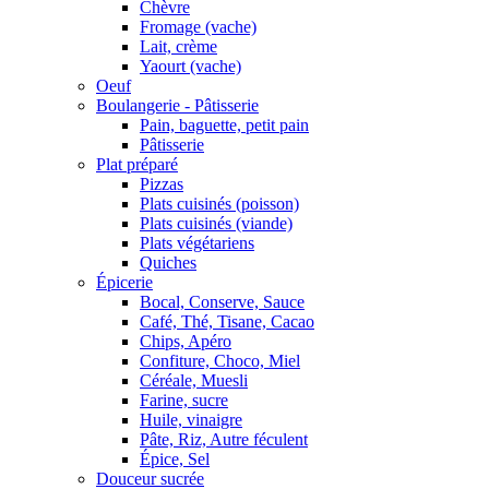
Chèvre
Fromage (vache)
Lait, crème
Yaourt (vache)
Oeuf
Boulangerie - Pâtisserie
Pain, baguette, petit pain
Pâtisserie
Plat préparé
Pizzas
Plats cuisinés (poisson)
Plats cuisinés (viande)
Plats végétariens
Quiches
Épicerie
Bocal, Conserve, Sauce
Café, Thé, Tisane, Cacao
Chips, Apéro
Confiture, Choco, Miel
Céréale, Muesli
Farine, sucre
Huile, vinaigre
Pâte, Riz, Autre féculent
Épice, Sel
Douceur sucrée