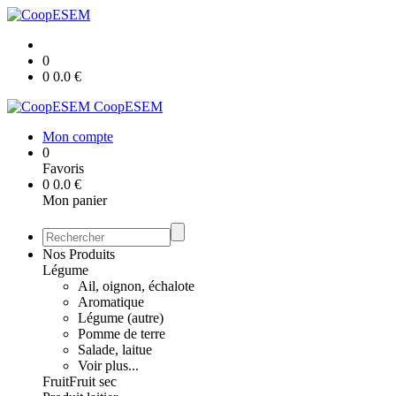
0
0
0.0
€
CoopESEM
Mon compte
0
Favoris
0
0.0
€
Mon panier
Nos Produits
Légume
Ail, oignon, échalote
Aromatique
Légume (autre)
Pomme de terre
Salade, laitue
Voir plus...
Fruit
Fruit sec