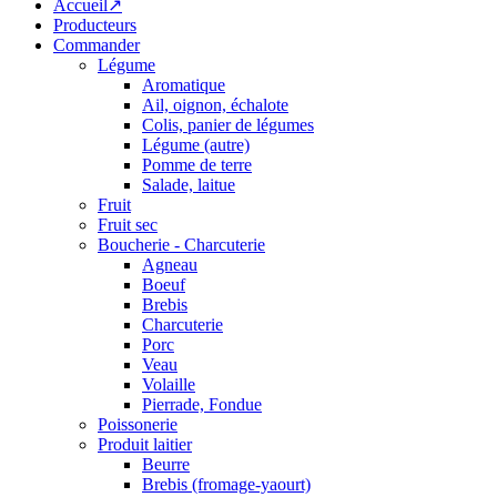
Accueil↗
Producteurs
Commander
Légume
Aromatique
Ail, oignon, échalote
Colis, panier de légumes
Légume (autre)
Pomme de terre
Salade, laitue
Fruit
Fruit sec
Boucherie - Charcuterie
Agneau
Boeuf
Brebis
Charcuterie
Porc
Veau
Volaille
Pierrade, Fondue
Poissonerie
Produit laitier
Beurre
Brebis (fromage-yaourt)