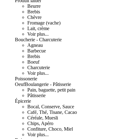
Produit laitier
Beurre
Brebis
Chèvre
Fromage (vache)
Lait, crème
Voir plus...
Boucherie - Charcuterie
Agneau
Barbecue
Brebis
Boeuf
Charcuterie
Voir plus...
Poissonerie
Oeuf
Boulangerie - Pâtisserie
Pain, baguette, petit pain
Pâtisserie
Épicerie
Bocal, Conserve, Sauce
Café, Thé, Tisane, Cacao
Céréale, Muesli
Chips, Apéro
Confiture, Choco, Miel
Voir plus...