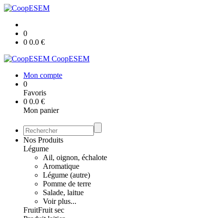
0
0
0.0
€
CoopESEM
Mon compte
0
Favoris
0
0.0
€
Mon panier
Nos Produits
Légume
Ail, oignon, échalote
Aromatique
Légume (autre)
Pomme de terre
Salade, laitue
Voir plus...
Fruit
Fruit sec