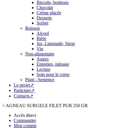
Biscuits, bonbons
Chocolat
Crème glacée
Desserts
Sorbet
Boisson
Alcool
Bière
Jus, Limonade, Sirop
Vin
Non-alimentaire
Autres
Entretien, ménage
Lecture
Soin pour le corps
Plant - Semence
Le projet↗
Participer↗
Contacts↗
>
AGNEAU SURGELE FILET PUR 250 GR
Accès direct
Commander
Mon compte