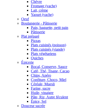
Chèvre
Fromage (vache)
Lait, crème
Yaourt (vache)
Oeuf
Boulangerie - Pâtisserie
Pain, baguette, petit pain
Pâtisserie
Plat préparé
Pizzas
Plats cuisinés (poisson)
Plats cuisinés (viande)
Plats végétariens
Quiches
Épicerie
Bocal, Conserve, Sauce
Café, Thé, Tisane, Cacao
Chips, Apéro
Confiture, Choco, Miel
Céréale, Muesli
Farine, sucre
Huile, vinaigre
Pâte, Riz, Autre féculent
Épice, Sel
Douceur sucrée