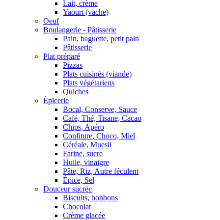
Lait, crème
Yaourt (vache)
Oeuf
Boulangerie - Pâtisserie
Pain, baguette, petit pain
Pâtisserie
Plat préparé
Pizzas
Plats cuisinés (viande)
Plats végétariens
Quiches
Épicerie
Bocal, Conserve, Sauce
Café, Thé, Tisane, Cacao
Chips, Apéro
Confiture, Choco, Miel
Céréale, Muesli
Farine, sucre
Huile, vinaigre
Pâte, Riz, Autre féculent
Épice, Sel
Douceur sucrée
Biscuits, bonbons
Chocolat
Crème glacée