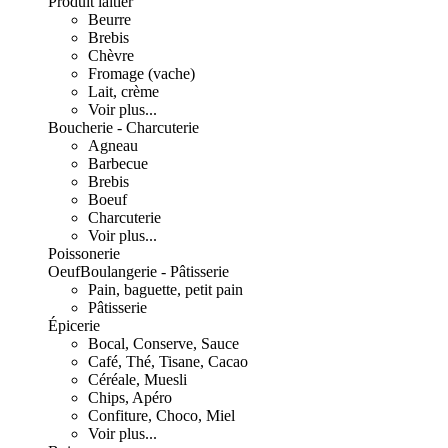
Produit laitier
Beurre
Brebis
Chèvre
Fromage (vache)
Lait, crème
Voir plus...
Boucherie - Charcuterie
Agneau
Barbecue
Brebis
Boeuf
Charcuterie
Voir plus...
Poissonerie
Oeuf
Boulangerie - Pâtisserie
Pain, baguette, petit pain
Pâtisserie
Épicerie
Bocal, Conserve, Sauce
Café, Thé, Tisane, Cacao
Céréale, Muesli
Chips, Apéro
Confiture, Choco, Miel
Voir plus...