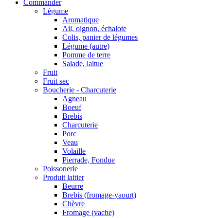
Commander
Légume
Aromatique
Ail, oignon, échalote
Colis, panier de légumes
Légume (autre)
Pomme de terre
Salade, laitue
Fruit
Fruit sec
Boucherie - Charcuterie
Agneau
Boeuf
Brebis
Charcuterie
Porc
Veau
Volaille
Pierrade, Fondue
Poissonerie
Produit laitier
Beurre
Brebis (fromage-yaourt)
Chèvre
Fromage (vache)