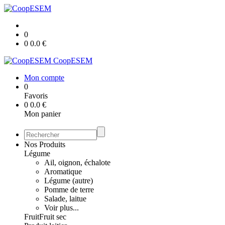
0
0
0.0
€
CoopESEM
Mon compte
0
Favoris
0
0.0
€
Mon panier
Nos Produits
Légume
Ail, oignon, échalote
Aromatique
Légume (autre)
Pomme de terre
Salade, laitue
Voir plus...
Fruit
Fruit sec