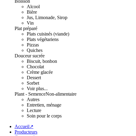
Boisson
Alcool
Bière
Jus, Limonade, Sirop
Vin
Plat préparé
Plats cuisinés (viande)
Plats végétariens
Pizzas
Quiches
Douceur sucrée
Biscuit, bonbon
Chocolat
Crème glacée
Dessert
Sorbet
Voir plus...
Plant - Semence
Non-alimentaire
Autres
Entretien, ménage
Lecture
Soin pour le corps
Accueil↗
Producteurs