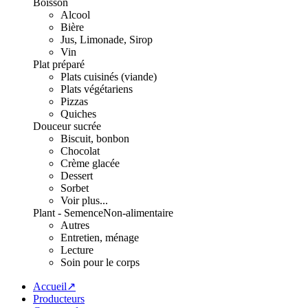
Boisson
Alcool
Bière
Jus, Limonade, Sirop
Vin
Plat préparé
Plats cuisinés (viande)
Plats végétariens
Pizzas
Quiches
Douceur sucrée
Biscuit, bonbon
Chocolat
Crème glacée
Dessert
Sorbet
Voir plus...
Plant - Semence
Non-alimentaire
Autres
Entretien, ménage
Lecture
Soin pour le corps
Accueil↗
Producteurs