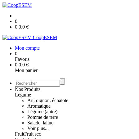
0
0
0.0
€
CoopESEM
Mon compte
0
Favoris
0
0.0
€
Mon panier
Nos Produits
Légume
Ail, oignon, échalote
Aromatique
Légume (autre)
Pomme de terre
Salade, laitue
Voir plus...
Fruit
Fruit sec