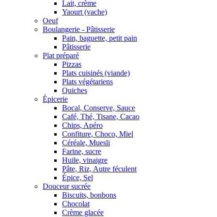
Lait, crème
Yaourt (vache)
Oeuf
Boulangerie - Pâtisserie
Pain, baguette, petit pain
Pâtisserie
Plat préparé
Pizzas
Plats cuisinés (viande)
Plats végétariens
Quiches
Épicerie
Bocal, Conserve, Sauce
Café, Thé, Tisane, Cacao
Chips, Apéro
Confiture, Choco, Miel
Céréale, Muesli
Farine, sucre
Huile, vinaigre
Pâte, Riz, Autre féculent
Épice, Sel
Douceur sucrée
Biscuits, bonbons
Chocolat
Crème glacée