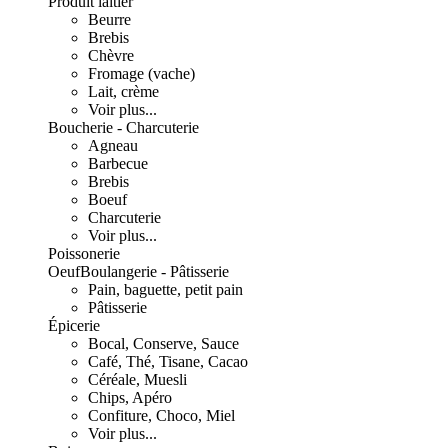
Produit laitier
Beurre
Brebis
Chèvre
Fromage (vache)
Lait, crème
Voir plus...
Boucherie - Charcuterie
Agneau
Barbecue
Brebis
Boeuf
Charcuterie
Voir plus...
Poissonerie
Oeuf
Boulangerie - Pâtisserie
Pain, baguette, petit pain
Pâtisserie
Épicerie
Bocal, Conserve, Sauce
Café, Thé, Tisane, Cacao
Céréale, Muesli
Chips, Apéro
Confiture, Choco, Miel
Voir plus...