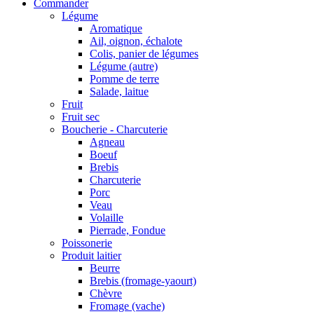
Commander
Légume
Aromatique
Ail, oignon, échalote
Colis, panier de légumes
Légume (autre)
Pomme de terre
Salade, laitue
Fruit
Fruit sec
Boucherie - Charcuterie
Agneau
Boeuf
Brebis
Charcuterie
Porc
Veau
Volaille
Pierrade, Fondue
Poissonerie
Produit laitier
Beurre
Brebis (fromage-yaourt)
Chèvre
Fromage (vache)