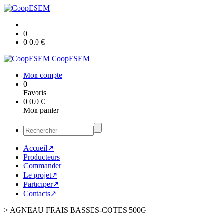
0
0
0.0
€
CoopESEM
Mon compte
0
Favoris
0
0.0
€
Mon panier
Accueil↗
Producteurs
Commander
Le projet↗
Participer↗
Contacts↗
>
AGNEAU FRAIS BASSES-COTES 500G