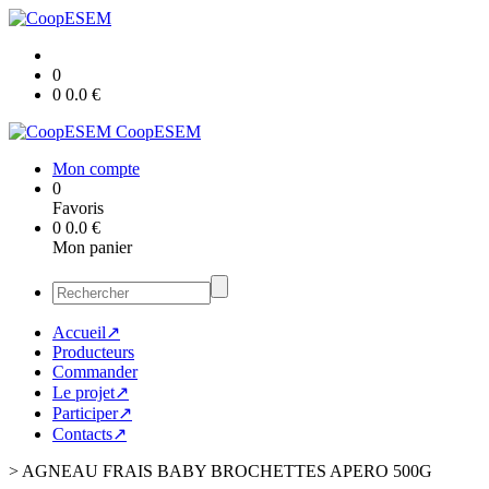
0
0
0.0
€
CoopESEM
Mon compte
0
Favoris
0
0.0
€
Mon panier
Accueil↗
Producteurs
Commander
Le projet↗
Participer↗
Contacts↗
>
AGNEAU FRAIS BABY BROCHETTES APERO 500G