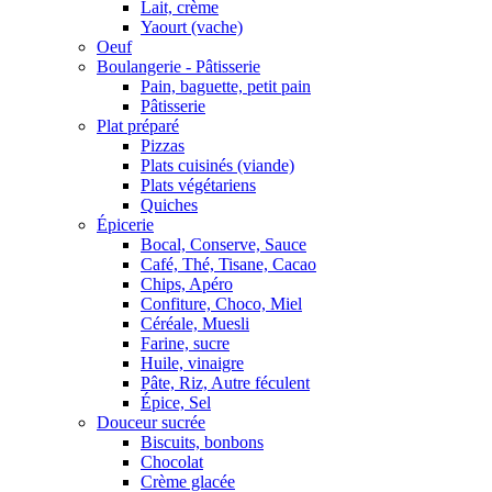
Lait, crème
Yaourt (vache)
Oeuf
Boulangerie - Pâtisserie
Pain, baguette, petit pain
Pâtisserie
Plat préparé
Pizzas
Plats cuisinés (viande)
Plats végétariens
Quiches
Épicerie
Bocal, Conserve, Sauce
Café, Thé, Tisane, Cacao
Chips, Apéro
Confiture, Choco, Miel
Céréale, Muesli
Farine, sucre
Huile, vinaigre
Pâte, Riz, Autre féculent
Épice, Sel
Douceur sucrée
Biscuits, bonbons
Chocolat
Crème glacée