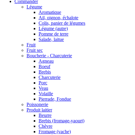
Commander
Légume
Aromatique
Ail, oignon, échalote
Colis, panier de légumes
Légume (autre)
Pomme de terre
Salade, laitue
Fruit
Fruit sec
Boucherie - Charcuterie
Agneau
Boeuf
Brebis
Charcuterie
Porc
Veau
Volaille
Pierrade, Fondue
Poissonerie
Produit laitier
Beurre
Brebis (fromage-yaourt)
Chèvre
Fromage (vache)