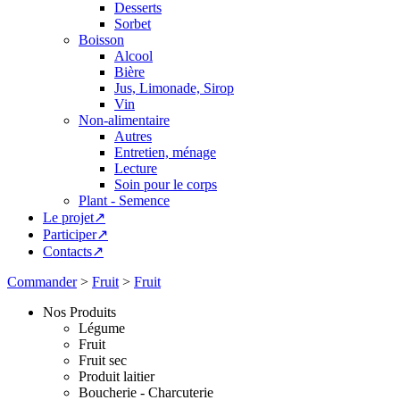
Desserts
Sorbet
Boisson
Alcool
Bière
Jus, Limonade, Sirop
Vin
Non-alimentaire
Autres
Entretien, ménage
Lecture
Soin pour le corps
Plant - Semence
Le projet↗
Participer↗
Contacts↗
Commander
>
Fruit
>
Fruit
Nos Produits
Légume
Fruit
Fruit sec
Produit laitier
Boucherie - Charcuterie