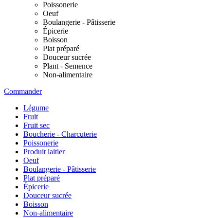
Poissonerie
Oeuf
Boulangerie - Pâtisserie
Épicerie
Boisson
Plat préparé
Douceur sucrée
Plant - Semence
Non-alimentaire
Commander
Légume
Fruit
Fruit sec
Boucherie - Charcuterie
Poissonerie
Produit laitier
Oeuf
Boulangerie - Pâtisserie
Plat préparé
Épicerie
Douceur sucrée
Boisson
Non-alimentaire