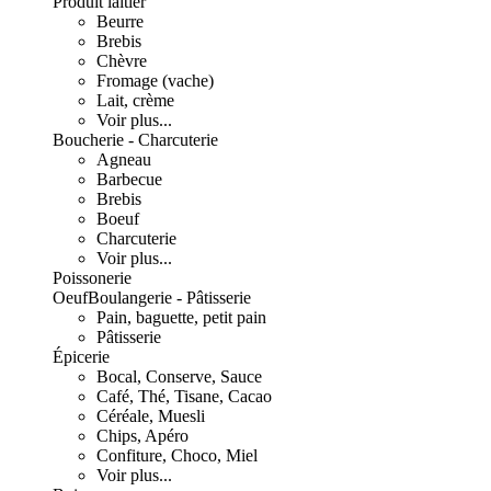
Produit laitier
Beurre
Brebis
Chèvre
Fromage (vache)
Lait, crème
Voir plus...
Boucherie - Charcuterie
Agneau
Barbecue
Brebis
Boeuf
Charcuterie
Voir plus...
Poissonerie
Oeuf
Boulangerie - Pâtisserie
Pain, baguette, petit pain
Pâtisserie
Épicerie
Bocal, Conserve, Sauce
Café, Thé, Tisane, Cacao
Céréale, Muesli
Chips, Apéro
Confiture, Choco, Miel
Voir plus...