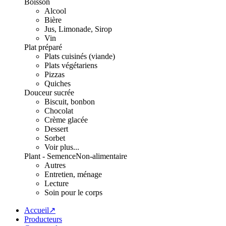
Boisson
Alcool
Bière
Jus, Limonade, Sirop
Vin
Plat préparé
Plats cuisinés (viande)
Plats végétariens
Pizzas
Quiches
Douceur sucrée
Biscuit, bonbon
Chocolat
Crème glacée
Dessert
Sorbet
Voir plus...
Plant - Semence
Non-alimentaire
Autres
Entretien, ménage
Lecture
Soin pour le corps
Accueil↗
Producteurs