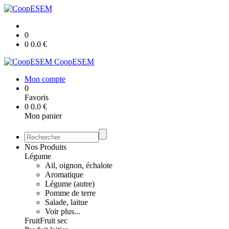
0
0
0.0
€
CoopESEM
Mon compte
0
Favoris
0
0.0
€
Mon panier
Nos Produits
Légume
Ail, oignon, échalote
Aromatique
Légume (autre)
Pomme de terre
Salade, laitue
Voir plus...
Fruit
Fruit sec