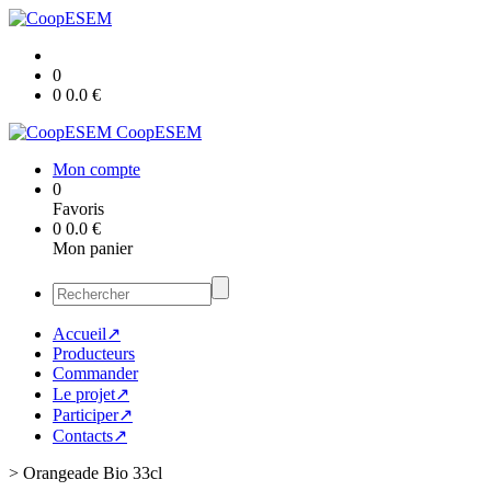
0
0
0.0
€
CoopESEM
Mon compte
0
Favoris
0
0.0
€
Mon panier
Accueil↗
Producteurs
Commander
Le projet↗
Participer↗
Contacts↗
>
Orangeade Bio 33cl