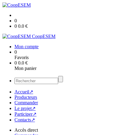
0
0
0.0
€
CoopESEM
Mon compte
0
Favoris
0
0.0
€
Mon panier
Accueil↗
Producteurs
Commander
Le projet↗
Participer↗
Contacts↗
Accès direct