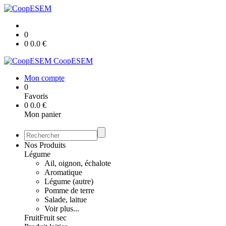
0
0
0.0
€
CoopESEM
Mon compte
0
Favoris
0
0.0
€
Mon panier
Nos Produits
Légume
Ail, oignon, échalote
Aromatique
Légume (autre)
Pomme de terre
Salade, laitue
Voir plus...
Fruit
Fruit sec