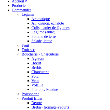
Accueil↗
Producteurs
Commander
Légume
Aromatique
Ail, oignon, échalote
Colis, panier de légumes
Légume (autre)
Pomme de terre
Salade, laitue
Fruit
Fruit sec
Boucherie - Charcuterie
Agneau
Boeuf
Brebis
Charcuterie
Porc
Veau
Volaille
Pierrade, Fondue
Poissonerie
Produit laitier
Beurre
Brebis (fromage-yaourt)