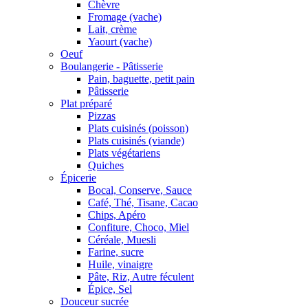
Chèvre
Fromage (vache)
Lait, crème
Yaourt (vache)
Oeuf
Boulangerie - Pâtisserie
Pain, baguette, petit pain
Pâtisserie
Plat préparé
Pizzas
Plats cuisinés (poisson)
Plats cuisinés (viande)
Plats végétariens
Quiches
Épicerie
Bocal, Conserve, Sauce
Café, Thé, Tisane, Cacao
Chips, Apéro
Confiture, Choco, Miel
Céréale, Muesli
Farine, sucre
Huile, vinaigre
Pâte, Riz, Autre féculent
Épice, Sel
Douceur sucrée