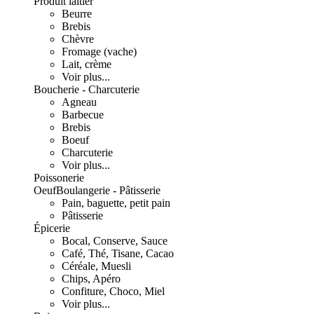
Produit laitier
Beurre
Brebis
Chèvre
Fromage (vache)
Lait, crème
Voir plus...
Boucherie - Charcuterie
Agneau
Barbecue
Brebis
Boeuf
Charcuterie
Voir plus...
Poissonerie
Oeuf
Boulangerie - Pâtisserie
Pain, baguette, petit pain
Pâtisserie
Épicerie
Bocal, Conserve, Sauce
Café, Thé, Tisane, Cacao
Céréale, Muesli
Chips, Apéro
Confiture, Choco, Miel
Voir plus...