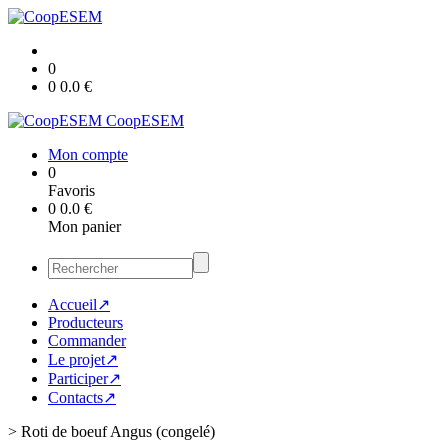
0
0
0.0
€
CoopESEM
Mon compte
0
Favoris
0
0.0
€
Mon panier
Accueil↗
Producteurs
Commander
Le projet↗
Participer↗
Contacts↗
>
Roti de boeuf Angus (congelé)