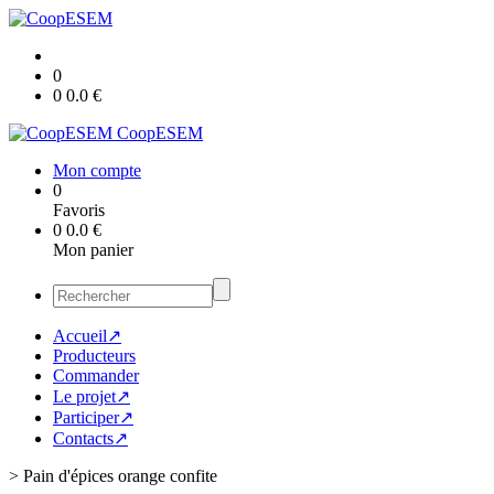
0
0
0.0
€
CoopESEM
Mon compte
0
Favoris
0
0.0
€
Mon panier
Accueil↗
Producteurs
Commander
Le projet↗
Participer↗
Contacts↗
>
Pain d'épices orange confite