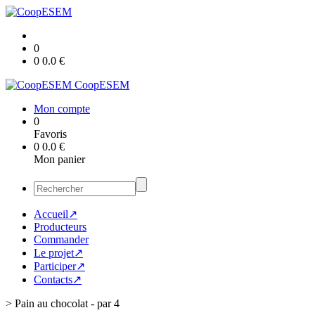
0
0
0.0
€
CoopESEM
Mon compte
0
Favoris
0
0.0
€
Mon panier
Accueil↗
Producteurs
Commander
Le projet↗
Participer↗
Contacts↗
>
Pain au chocolat - par 4