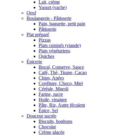
Lait, crème
Yaourt (vache)
Oeuf
Boulangerie - Pâtisserie
Pain, baguette, petit pain
Pâtisserie
Plat préparé
Pizzas
Plats cuisinés (viande)
Plats végétariens
Quiches
Épicerie
Bocal, Conserve, Sauce
Café, Thé, Tisane, Cacao
Chips, Apéro
Confiture, Choco, Miel
Céréale, Muesli
Farine, sucre
Huile, vinaigre
Pâte, Riz, Autre féculent
Épice, Sel
Douceur sucrée
Biscuits, bonbons
Chocolat
Crème glacée