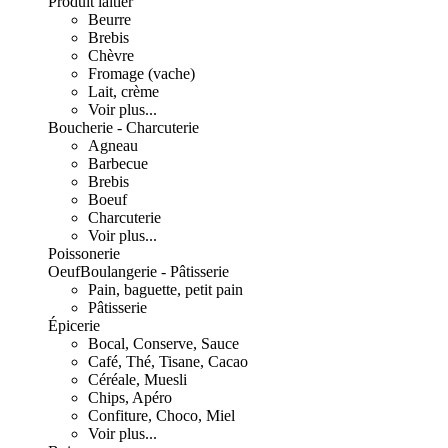
Produit laitier
Beurre
Brebis
Chèvre
Fromage (vache)
Lait, crème
Voir plus...
Boucherie - Charcuterie
Agneau
Barbecue
Brebis
Boeuf
Charcuterie
Voir plus...
Poissonerie
Oeuf
Boulangerie - Pâtisserie
Pain, baguette, petit pain
Pâtisserie
Épicerie
Bocal, Conserve, Sauce
Café, Thé, Tisane, Cacao
Céréale, Muesli
Chips, Apéro
Confiture, Choco, Miel
Voir plus...