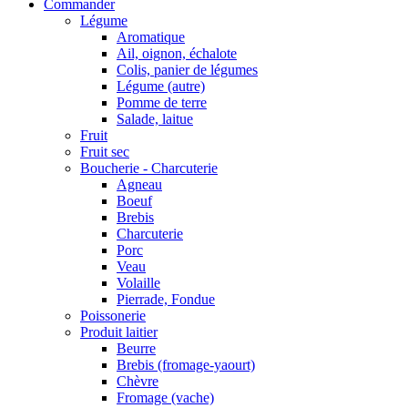
Commander
Légume
Aromatique
Ail, oignon, échalote
Colis, panier de légumes
Légume (autre)
Pomme de terre
Salade, laitue
Fruit
Fruit sec
Boucherie - Charcuterie
Agneau
Boeuf
Brebis
Charcuterie
Porc
Veau
Volaille
Pierrade, Fondue
Poissonerie
Produit laitier
Beurre
Brebis (fromage-yaourt)
Chèvre
Fromage (vache)