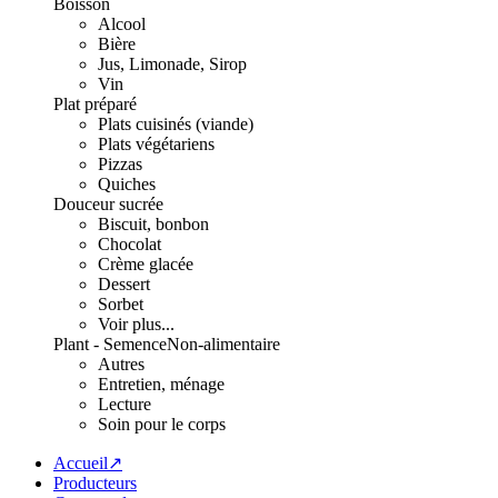
Boisson
Alcool
Bière
Jus, Limonade, Sirop
Vin
Plat préparé
Plats cuisinés (viande)
Plats végétariens
Pizzas
Quiches
Douceur sucrée
Biscuit, bonbon
Chocolat
Crème glacée
Dessert
Sorbet
Voir plus...
Plant - Semence
Non-alimentaire
Autres
Entretien, ménage
Lecture
Soin pour le corps
Accueil↗
Producteurs