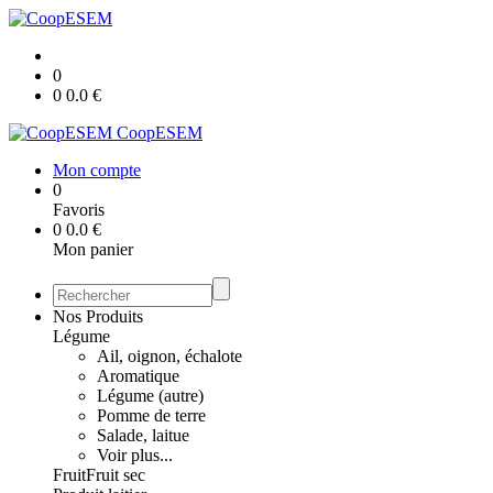
0
0
0.0
€
CoopESEM
Mon compte
0
Favoris
0
0.0
€
Mon panier
Nos Produits
Légume
Ail, oignon, échalote
Aromatique
Légume (autre)
Pomme de terre
Salade, laitue
Voir plus...
Fruit
Fruit sec