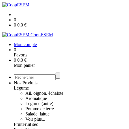
0
0
0.0
€
CoopESEM
Mon compte
0
Favoris
0
0.0
€
Mon panier
Nos Produits
Légume
Ail, oignon, échalote
Aromatique
Légume (autre)
Pomme de terre
Salade, laitue
Voir plus...
Fruit
Fruit sec