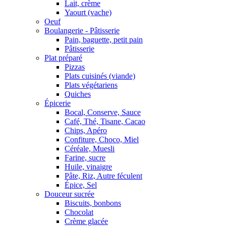
Lait, crème
Yaourt (vache)
Oeuf
Boulangerie - Pâtisserie
Pain, baguette, petit pain
Pâtisserie
Plat préparé
Pizzas
Plats cuisinés (viande)
Plats végétariens
Quiches
Épicerie
Bocal, Conserve, Sauce
Café, Thé, Tisane, Cacao
Chips, Apéro
Confiture, Choco, Miel
Céréale, Muesli
Farine, sucre
Huile, vinaigre
Pâte, Riz, Autre féculent
Épice, Sel
Douceur sucrée
Biscuits, bonbons
Chocolat
Crème glacée