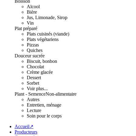
Boisson
Alcool
Bière
Jus, Limonade, Sirop
Vin
Plat préparé
Plats cuisinés (viande)
Plats végétariens
Pizzas
Quiches
Douceur sucrée
Biscuit, bonbon
Chocolat
Crème glacée
Dessert
Sorbet
Voir plus...
Plant - Semence
Non-alimentaire
Autres
Entretien, ménage
Lecture
Soin pour le corps
Accueil↗
Producteurs