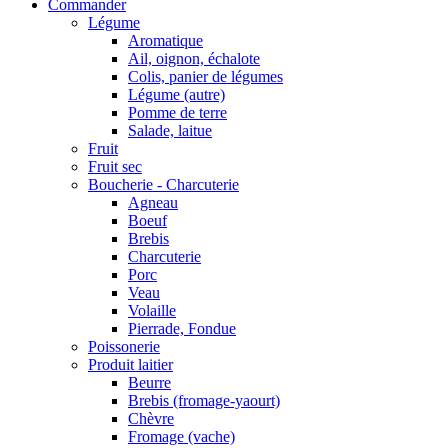
Commander
Légume
Aromatique
Ail, oignon, échalote
Colis, panier de légumes
Légume (autre)
Pomme de terre
Salade, laitue
Fruit
Fruit sec
Boucherie - Charcuterie
Agneau
Boeuf
Brebis
Charcuterie
Porc
Veau
Volaille
Pierrade, Fondue
Poissonerie
Produit laitier
Beurre
Brebis (fromage-yaourt)
Chèvre
Fromage (vache)