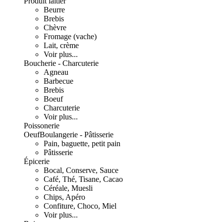
Produit laitier
Beurre
Brebis
Chèvre
Fromage (vache)
Lait, crème
Voir plus...
Boucherie - Charcuterie
Agneau
Barbecue
Brebis
Boeuf
Charcuterie
Voir plus...
Poissonerie
Oeuf
Boulangerie - Pâtisserie
Pain, baguette, petit pain
Pâtisserie
Épicerie
Bocal, Conserve, Sauce
Café, Thé, Tisane, Cacao
Céréale, Muesli
Chips, Apéro
Confiture, Choco, Miel
Voir plus...