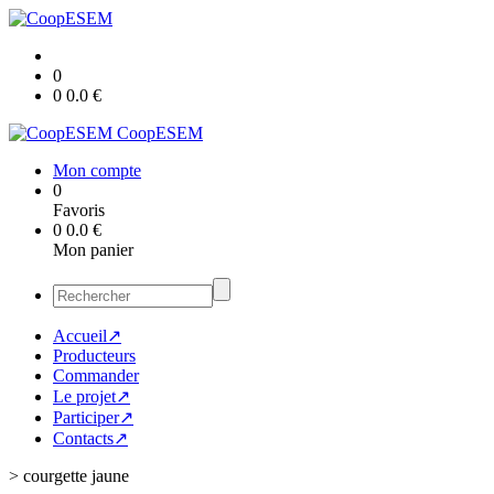
0
0
0.0
€
CoopESEM
Mon compte
0
Favoris
0
0.0
€
Mon panier
Accueil↗
Producteurs
Commander
Le projet↗
Participer↗
Contacts↗
>
courgette jaune