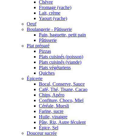
Chèvre
Fromage (vache)
Lait, crème
Yaourt (vache)
Oeuf
Boulangerie - Pâtisserie
Pain, baguette, petit pain
Pâtisserie
Plat préparé
Pizzas
Plats cuisinés (poisson)
Plats cuisinés (viande)
Plats végétariens
Quiches
Épicerie
Bocal, Conserve, Sauce
Café, Thé, Tisane, Cacao
Chips, Apéro
Confiture, Choco, Miel
Céréale, Muesli
Farine, sucre
Huile, vinaigre
Pâte, Riz, Autre féculent
Épice, Sel
Douceur sucrée