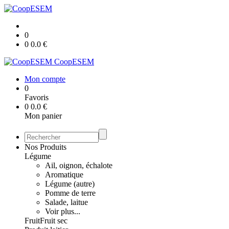
0
0
0.0
€
CoopESEM
Mon compte
0
Favoris
0
0.0
€
Mon panier
Nos Produits
Légume
Ail, oignon, échalote
Aromatique
Légume (autre)
Pomme de terre
Salade, laitue
Voir plus...
Fruit
Fruit sec