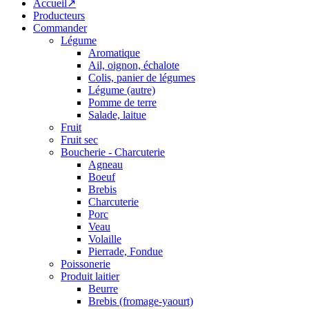
Accueil↗
Producteurs
Commander
Légume
Aromatique
Ail, oignon, échalote
Colis, panier de légumes
Légume (autre)
Pomme de terre
Salade, laitue
Fruit
Fruit sec
Boucherie - Charcuterie
Agneau
Boeuf
Brebis
Charcuterie
Porc
Veau
Volaille
Pierrade, Fondue
Poissonerie
Produit laitier
Beurre
Brebis (fromage-yaourt)