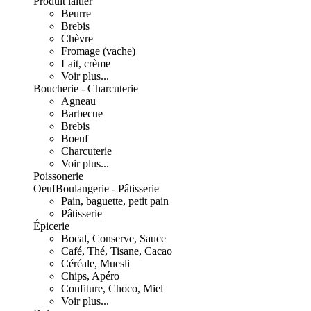
Produit laitier
Beurre
Brebis
Chèvre
Fromage (vache)
Lait, crème
Voir plus...
Boucherie - Charcuterie
Agneau
Barbecue
Brebis
Boeuf
Charcuterie
Voir plus...
Poissonerie
Oeuf
Boulangerie - Pâtisserie
Pain, baguette, petit pain
Pâtisserie
Épicerie
Bocal, Conserve, Sauce
Café, Thé, Tisane, Cacao
Céréale, Muesli
Chips, Apéro
Confiture, Choco, Miel
Voir plus...