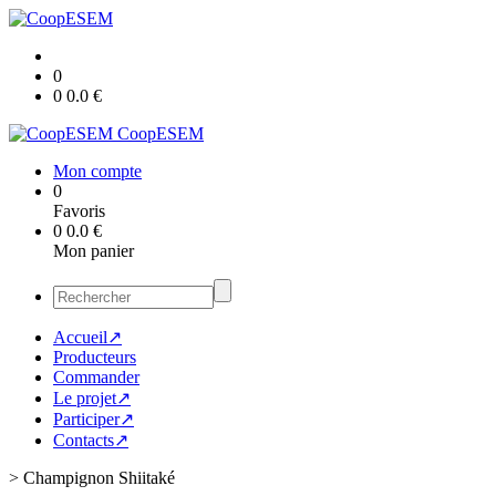
0
0
0.0
€
CoopESEM
Mon compte
0
Favoris
0
0.0
€
Mon panier
Accueil↗
Producteurs
Commander
Le projet↗
Participer↗
Contacts↗
>
Champignon Shiitaké