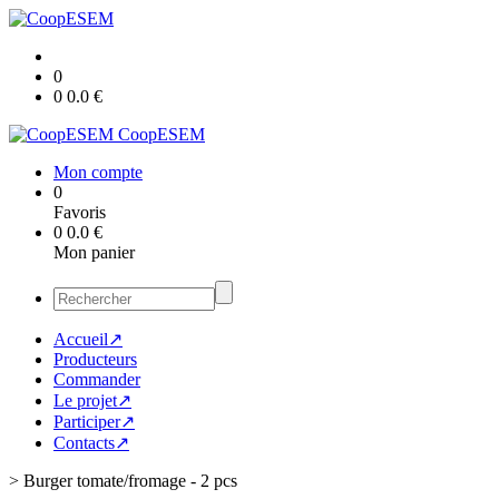
0
0
0.0
€
CoopESEM
Mon compte
0
Favoris
0
0.0
€
Mon panier
Accueil↗
Producteurs
Commander
Le projet↗
Participer↗
Contacts↗
>
Burger tomate/fromage - 2 pcs