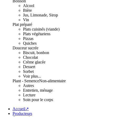
Boisson
Alcool
Bière
Jus, Limonade, Sirop
Vin
Plat préparé
Plats cuisinés (viande)
Plats végétariens
Pizzas
Quiches
Douceur sucrée
Biscuit, bonbon
Chocolat
Crème glacée
Dessert
Sorbet
Voir plus...
Plant - Semence
Non-alimentaire
Autres
Entretien, ménage
Lecture
Soin pour le corps
Accueil↗
Producteurs