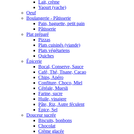
Lait, crème
Yaourt (vache)
Oeuf
Boulangerie - Pâtisserie
Pain, baguette, petit pain
Pâtisserie
Plat préparé
Pizzas
Plats cuisinés (viande)
Plats végétariens
Quiches
Épicerie
Bocal, Conserve, Sauce
Café, Thé, Tisane, Cacao
Chips, Apéro
Confiture, Choco, Miel
Céréale, Muesli
Farine, sucre
Huile, vinaigre
Pâte, Riz, Autre féculent
Épice, Sel
Douceur sucrée
Biscuits, bonbons
Chocolat
Crème glacée