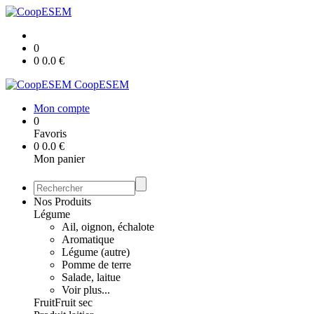
0
0
0.0
€
CoopESEM
Mon compte
0
Favoris
0
0.0
€
Mon panier
Nos Produits
Légume
Ail, oignon, échalote
Aromatique
Légume (autre)
Pomme de terre
Salade, laitue
Voir plus...
Fruit
Fruit sec