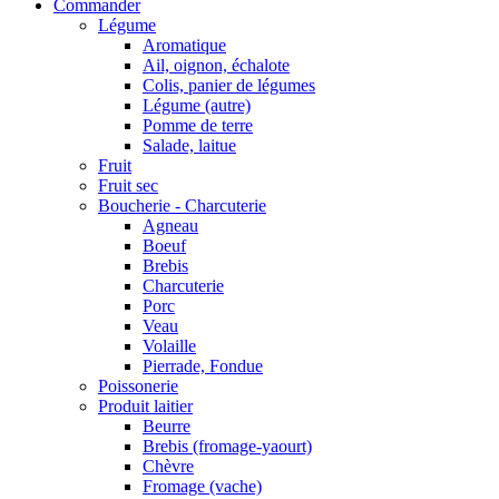
Commander
Légume
Aromatique
Ail, oignon, échalote
Colis, panier de légumes
Légume (autre)
Pomme de terre
Salade, laitue
Fruit
Fruit sec
Boucherie - Charcuterie
Agneau
Boeuf
Brebis
Charcuterie
Porc
Veau
Volaille
Pierrade, Fondue
Poissonerie
Produit laitier
Beurre
Brebis (fromage-yaourt)
Chèvre
Fromage (vache)