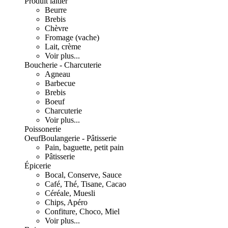
Produit laitier
Beurre
Brebis
Chèvre
Fromage (vache)
Lait, crème
Voir plus...
Boucherie - Charcuterie
Agneau
Barbecue
Brebis
Boeuf
Charcuterie
Voir plus...
Poissonerie
Oeuf
Boulangerie - Pâtisserie
Pain, baguette, petit pain
Pâtisserie
Épicerie
Bocal, Conserve, Sauce
Café, Thé, Tisane, Cacao
Céréale, Muesli
Chips, Apéro
Confiture, Choco, Miel
Voir plus...